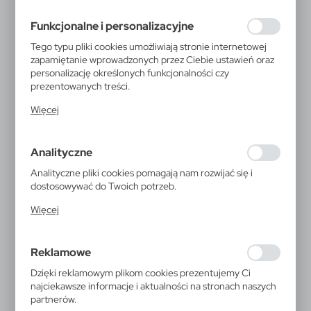
preferencji prywatności, logowania czy wypełniania
formularzy. Dzięki plikom cookies strona, z której
Funkcjonalne i personalizacyjne
korzystasz, może działać bez zakłóceń.
Tego typu pliki cookies umożliwiają stronie internetowej
zapamiętanie wprowadzonych przez Ciebie ustawień oraz
personalizację określonych funkcjonalności czy
prezentowanych treści.
Dzięki tym plikom cookies możemy zapewnić Ci większy
Więcej
komfort korzystania z funkcjonalności naszej strony
poprzez dopasowanie jej do Twoich indywidualnych
preferencji. Wyrażenie zgody na funkcjonalne i
Analityczne
personalizacyjne pliki cookies gwarantuje dostępność
większej ilości funkcji na stronie.
Analityczne pliki cookies pomagają nam rozwijać się i
dostosowywać do Twoich potrzeb.
Cookies analityczne pozwalają na uzyskanie informacji w
Więcej
zakresie wykorzystywania witryny internetowej, miejsca
oraz częstotliwości, z jaką odwiedzane są nasze serwisy
www. Dane pozwalają nam na ocenę naszych serwisów
Reklamowe
internetowych pod względem ich popularności wśród
użytkowników. Zgromadzone informacje są przetwarzane
Dzięki reklamowym plikom cookies prezentujemy Ci
w formie zanonimizowanej. Wyrażenie zgody na
najciekawsze informacje i aktualności na stronach naszych
analityczne pliki cookies gwarantuje dostępność
partnerów.
wszystkich funkcjonalności.